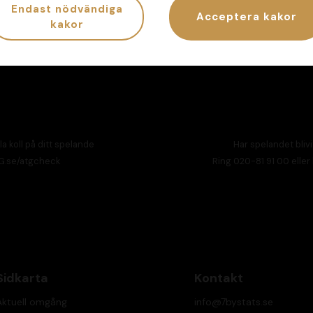
Endast nödvändiga
Acceptera kakor
kakor
la koll på ditt spelande
Har spelandet bliv
G.se/atgcheck
Ring
020-81 91 00
eller
Sidkarta
Kontakt
Aktuell omgång
info@7bystats.se