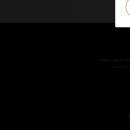
Hjälper dig att hål
Besök
AT