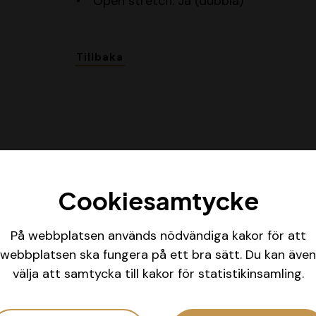
Open stretch: Ja (dubbla)
Tillbaka
Cookiesamtycke
7byStats i media
På webbplatsen används nödvändiga kakor för att
webbplatsen ska fungera på ett bra sätt. Du kan även
välja att samtycka till kakor för statistikinsamling.