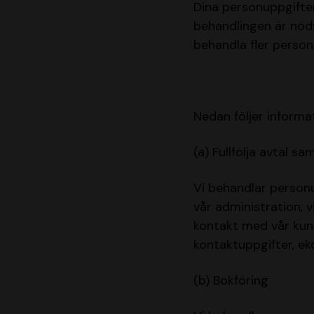
Dina personuppgifter 
behandlingen är nödv
behandla fler perso
Nedan följer informa
(a) Fullfölja avtal sa
Vi behandlar personup
vår administration, v
kontakt med vår kun
kontaktuppgifter, ek
(b) Bokföring