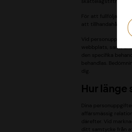
skattelagstiftningen 
För att fullfölja avt
att tillhandahålla av
Vid personuppgiftsbe
webbplats, samt anst
den specifika behandl
behandlas. Bedömning
dig.
Hur länge 
Dina personuppgifter
affärsmässig relation
därefter. Vid markna
ditt samtycke från a