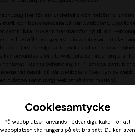
rsonuppgifter för att underhålla och förbättra funktio
a trafik och beteendedata på vår webbplats, upptäcka
er, samt rikta relevant marknadsföring till dig. Person
baserad datafil som sparas i din webbläsare. Du kan än
bbläsare. Om du väljer att blockera eller radera cookie
te kan användas eller att webbplatsen inte fungerar ko
 hanteras i denna behandling är IP-adress, samt bland
reras vid besök på vår webbplats (t.ex. typ av webbl
en, tidszon samt övrig webbtrafikinformation).
rättslig grund baserar vi vår
Cookiesamtycke
uppgifterna?
På webbplatsen används nödvändiga kakor för att
handling för att fullfölja krav som bokföringslagen ell
webbplatsen ska fungera på ett bra sätt. Du kan även