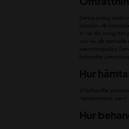
Omfattnin
Denna policy beskriv
besöker vår hemsida, 
Vi tar din integritet
oss via vår hemsida e
sekretesspolicy. Den
behandlar personuppgi
Hur hämtar
Vi behandlar personup
representerar, samt 
Hur behan