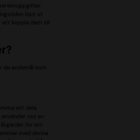
 personuppgifter
ingstiden löpt ut
 att koppla dem till
er?
ör de ändamål som
komma att dela
 använder oss av
̊tgärder för att
sstämmer med denna