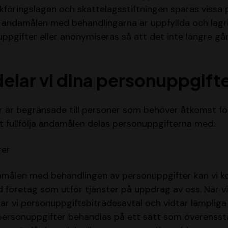
okföringslagen och skattelagsstiftningen sparas vissa
r ändamålen med behandlingarna är uppfyllda och lagr
ppgifter eller anonymiseras så att det inte längre går
elar vi dina personuppgift
r är begränsade till personer som behöver åtkomst f
tt fullfölja ändamålen delas personuppgifterna med:
rer
damålen med behandlingen av personuppgifter kan vi 
företag som utför tjänster på uppdrag av oss. När vi
ar vi personuppgiftsbiträdesavtal och vidtar lämpliga a
na personuppgifter behandlas på ett sätt som överen