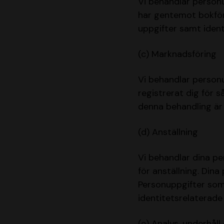
Vi behandlar personu
har gentemot bokför
uppgifter samt ident
(c) Marknadsföring
Vi behandlar person
registrerat dig för 
denna behandling är 
(d) Anställning
Vi behandlar dina pe
för anställning. Din
Personuppgifter som
identitetsrelaterade
(e) Analys, underhål