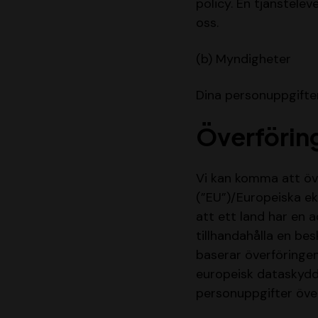
policy. En tjänstele
oss.
(b) Myndigheter
Dina personuppgifter
Överförin
Vi kan komma att öve
(”EU”)/Europeiska e
att ett land har en 
tillhandahålla en bes
baserar överföringen
europeisk dataskydds
personuppgifter överf