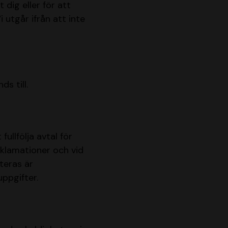
 dig eller för att
Vi utgår ifrån att inte
s till.
ullfölja avtal för
reklamationer och vid
teras är
ppgifter.