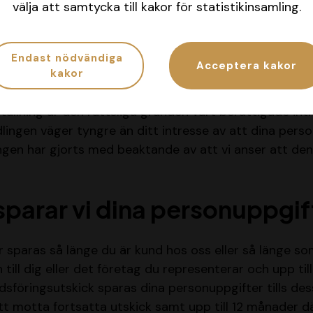
är den rättsliga grunden för behandling rättslig förpli
välja att samtycka till kakor för statistikinsamling.
al samt tillhandahålla tjänster och varor behandlas din
talad vara/tjänst.
Endast nödvändiga
Acceptera kakor
kakor
handling för marknadsföring, analys, underhåll och fö
ällning är den rättsliga grunden vårt berättigade intr
ingen väger tyngre än ditt intresse av att dina pers
en har gjorts med beaktande av att vi anser att den 
sparar vi dina personuppgif
 sparas så länge du är kund hos oss eller så länge so
 till dig eller det företag du representerar och upp ti
dsföringsutskick sparas dina personuppgifter tills dess
tt motta fortsatta utskick samt upp till 12 månader dä