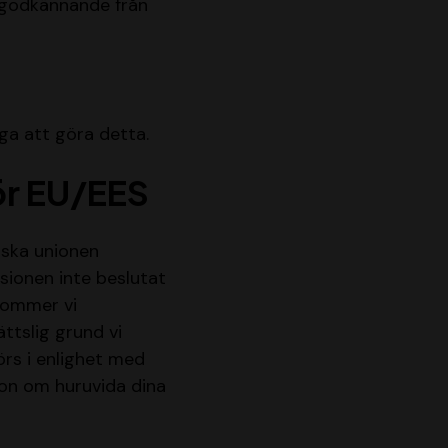
n godkännande från
iga att göra detta.
ör EU/EES
eiska unionen
ionen inte beslutat
 kommer vi
ättslig grund vi
örs i enlighet med
ion om huruvida dina