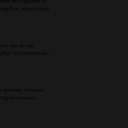
gade skyldigheter vi
ppgifter, ekonomiska
post om du har
gifter som hanteras i
er anmäler intresse
eringsprocessen.