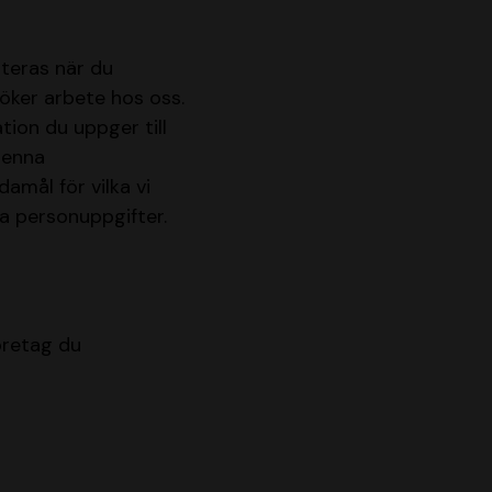
nteras när du
 söker arbete hos oss.
tion du uppger till
 denna
amål för vilka vi
na personuppgifter.
öretag du