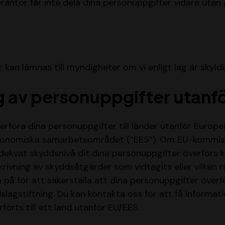
verantör får inte dela dina personuppgifter vidare uta
 kan lämnas till myndigheter om vi enligt lag är skyld
g av personuppgifter utanf
rföra dina personuppgifter till länder utanför Europ
konomiska samarbetsområdet (”EES”). Om EU-kommiss
adekvat skyddsnivå dit dina personuppgifter överförs
krivning av skyddsåtgärder som vidtagits eller vilken r
 på för att säkerställa att dina personuppgifter överf
lagstiftning. Du kan kontakta oss för att få informat
örts till ett land utanför EU/EES.