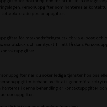
ppgifter för bokföring och för att fullfölja de lagstad
ingslagen. Personuppgifter som hanteras är kontaktu
itetsrelaterade personuppgifter.
uppgifter för marknadsföringsutskick via e-post och 
sådana utskick och samtyckt till att få dem. Personupp
kontaktuppgifter.
rsonuppgifter när du söker lediga tjänster hos oss ell
a personuppgifter behandlas för att genomföra rekryt
 hanteras i denna behandling är kontaktuppgifter och
 personuppgifter.
l och förbättring av webbplats (cookies)