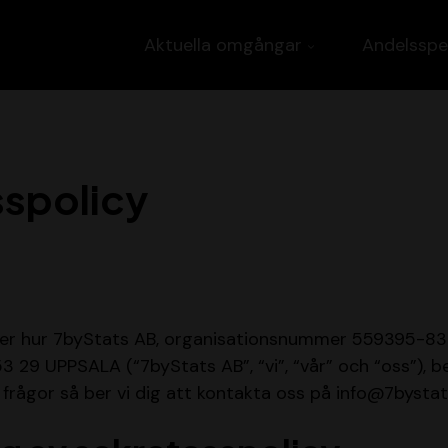
Aktuella omgångar
Andelsspe
spolicy
ver hur 7byStats AB, organisationsnummer 559395-836
53 29 UPPSALA (“7byStats AB”, “vi”, “vår” och “oss”), b
 frågor så ber vi dig att kontakta oss på info@7bystat