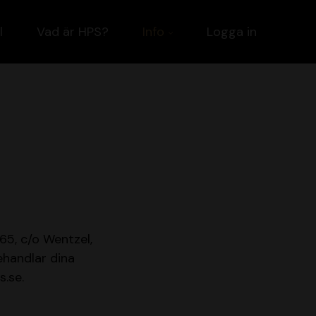
l
Vad är HPS?
Info
Logga in
5, c/o Wentzel,
ehandlar dina
s.se.