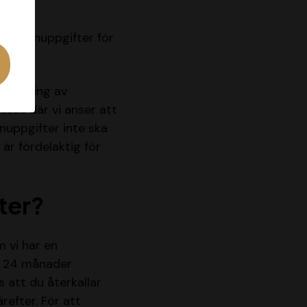
ktelse.
a personuppgifter för
rbättring av
esse där vi anser att
onuppgifter inte ska
är fördelaktig för
ter?
m vi har en
ll 24 månader
 att du återkallar
refter. För att