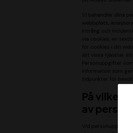
Vi behandlar dina pe
webbplats, analyser
intrång och incident
via cookies, en text
för cookies i din we
att vissa tjänster in
Personuppgifter som
information som gene
tidpunkter för besök
På vilken 
av person
Vid personuppgiftsbe