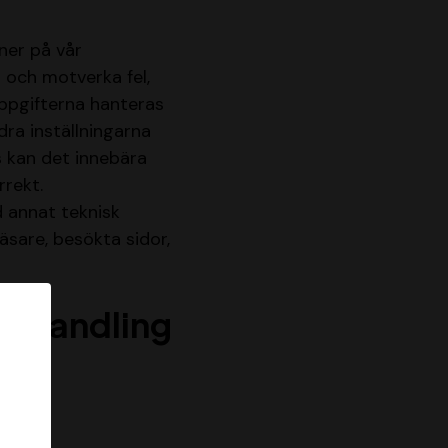
ner på vår
 och motverka fel,
uppgifterna hanteras
dra inställningarna
s kan det innebära
rrekt.
 annat teknisk
äsare, besökta sidor,
 behandling
er