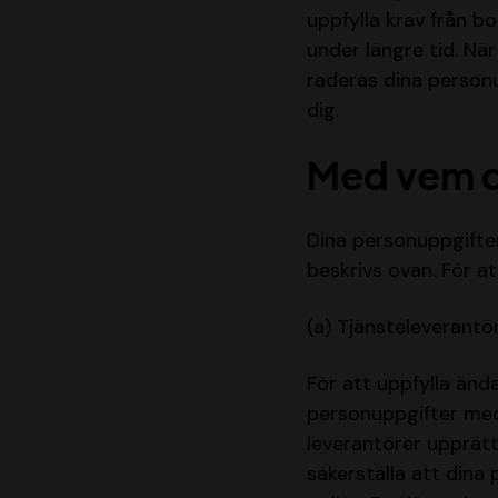
uppfylla krav från b
under längre tid. Nä
raderas dina personu
dig.
Med vem d
Dina personuppgifte
beskrivs ovan. För a
(a) Tjänsteleverantö
För att uppfylla än
personuppgifter med 
leverantörer upprätt
säkerställa att di