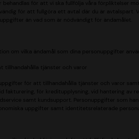
behandlas för att vi ska fullfölja våra förpliktelser mot
ändig för att fullgöra ett avtal där du är avtalspart. 
nuppgifter än vad som är nödvändigt för ändamålet.
tion om vilka ändamål som dina personuppgifter använd
mt tillhandahålla tjänster och varor
pgifter för att tillhandahålla tjänster och varor samt f
id fakturering, för kreditupplysning, vid hantering av 
dservice samt kundsupport. Personuppgifter som han
onomiska uppgifter samt identitetsrelaterade personu