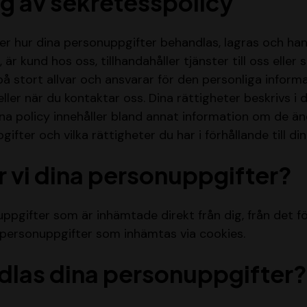
g av sekretesspolicy
er hur dina personuppgifter behandlas, lagras och ha
är kund hos oss, tillhandahåller tjänster till oss eller
 på stort allvar och ansvarar för den personliga informa
ller när du kontaktar oss. Dina rättigheter beskrivs i
na policy innehåller bland annat information om de änd
fter och vilka rättigheter du har i förhållande till di
 vi dina personuppgifter?
pgifter som är inhämtade direkt från dig, från det f
personuppgifter som inhämtas via cookies.
dlas dina personuppgifter?