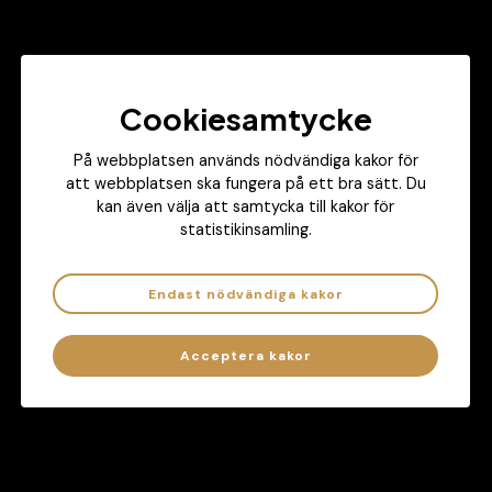
V85 analysen, Örebro 25 april
Tidigare V85 tips
Cookiesamtycke
På webbplatsen används nödvändiga kakor för
att webbplatsen ska fungera på ett bra sätt. Du
V85 analysen, Bollnäs 18 april
kan även välja att samtycka till kakor för
Tidigare V85 tips
statistikinsamling.
Endast nödvändiga kakor
1
2
3
…
17
»
Acceptera kakor
7byStats i media