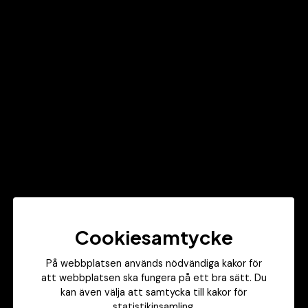
- Köp materialet för att kunna se denna sida -
Köp materialet
Cookiesamtycke
På webbplatsen används nödvändiga kakor för
att webbplatsen ska fungera på ett bra sätt. Du
kan även välja att samtycka till kakor för
Sidkarta
statistikinsamling.