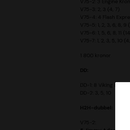
V75-2: 3 Engine Kron
V75-3: 2, 3 (4, 7)
V75-4: 4 Flash Expres
V75-5: 1, 2, 3, 6, 8, 9 
V75-6: 1, 5, 6, 8, 11 (14
V75-7: 1, 2, 3, 5, 10 (4
1 800 kronor
DD:
DD-1: 8 Viking Lane
DD-2: 3, 5, 10
H2H-dubbel:
V75-2: