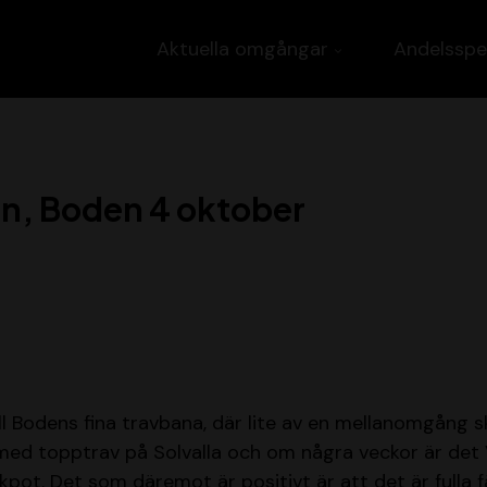
Aktuella omgångar
Andelsspe
n, Boden 4 oktober
till Bodens fina travbana, där lite av en mellanomgång 
 med topptrav på Solvalla och om några veckor är det
kpot. Det som däremot är positivt är att det är fulla 