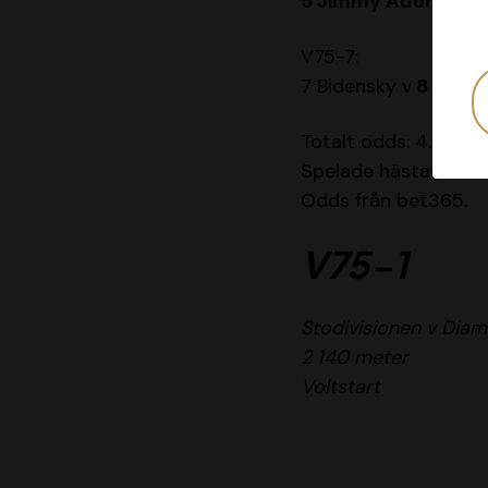
5 Jimmy Adore
v 6 
V75-7:
7 Bidensky v
8 Robin
Totalt odds: 4.81
Spelade hästar i
fet
Odds från bet365.
V75-1
Stodivisionen v Dia
2 140 meter
Voltstart