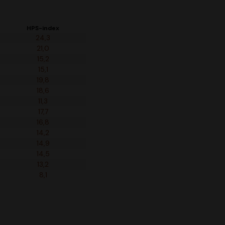
HPS-index
24,3
21,0
15,2
15,1
19,8
18,6
11,3
17,7
16,8
14,2
14,9
14,5
13,2
8,1