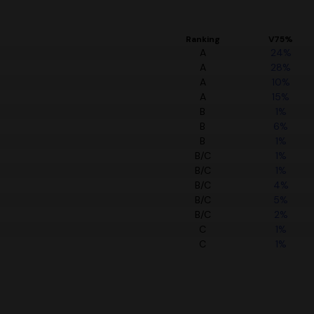
Ranking
V75%
A
24%
A
28%
A
10%
A
15%
B
1%
B
6%
B
1%
B/C
1%
B/C
1%
B/C
4%
B/C
5%
B/C
2%
C
1%
C
1%