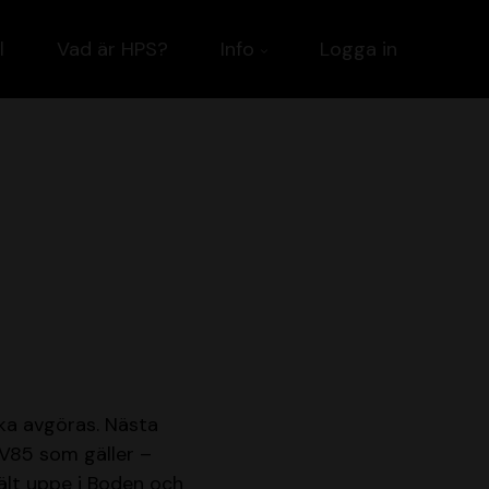
l
Vad är HPS?
Info
Logga in
ska avgöras. Nästa
 V85 som gäller –
fält uppe i Boden och