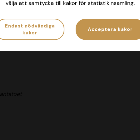
Ebbot Rice – 2.60
välja att samtycka till kakor för statistikinsamling.
hood C.A.
– 1.85
Endast nödvändiga
Acceptera kakor
kakor
text.
mantstoet