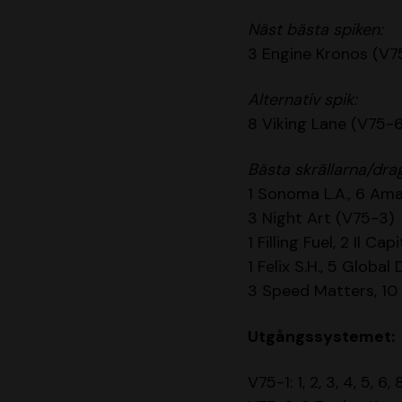
Näst bästa spiken:
3 Engine Kronos (V7
Alternativ spik:
8 Viking Lane (V75-6
Bästa skrällarna/dra
1 Sonoma L.A., 6 Ama
3 Night Art (V75-3)
1 Filling Fuel, 2 Il C
1 Felix S.H., 5 Globa
3 Speed Matters, 10
Utgångssystemet:
V75-1: 1, 2, 3, 4, 5, 6, 8