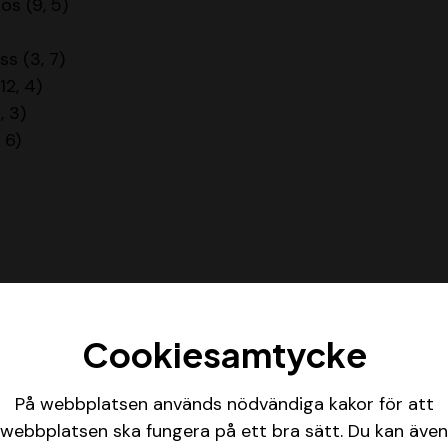
os (9, 5)
s (3, 7)
(12, 4)
, 3)
, 6)
Cookiesamtycke
På webbplatsen används nödvändiga kakor för att
webbplatsen ska fungera på ett bra sätt. Du kan även