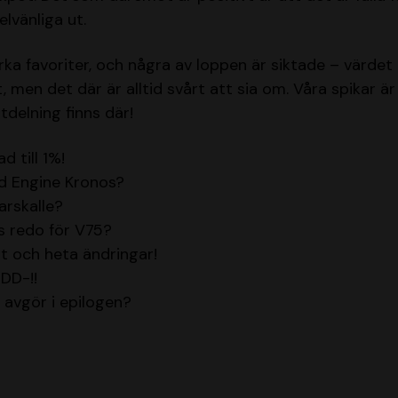
lvänliga ut.
arka favoriter, och några av loppen är siktade – värd
, men det där är alltid svårt att sia om. Våra spikar ä
tdelning finns där!
d till 1%!
 Engine Kronos?
arskalle?
s redo för V75?
t och heta ändringar!
 DD-!!
 avgör i epilogen?