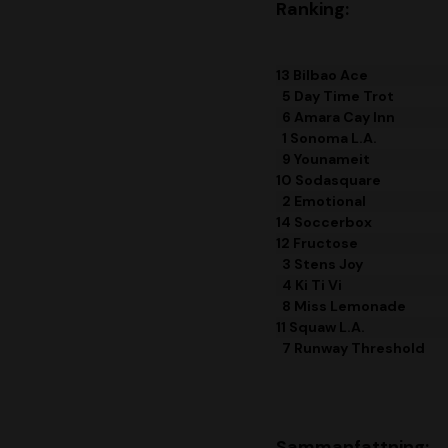
Ranking:
13 Bilbao Ace
5 Day Time Trot
6 Amara Cay Inn
1 Sonoma L.A.
9 Younameit
10 Sodasquare
2 Emotional
14 Soccerbox
12 Fructose
3 Stens Joy
4 Ki Ti Vi
8 Miss Lemonade
11 Squaw L.A.
7 Runway Threshold
Sammanfattning: