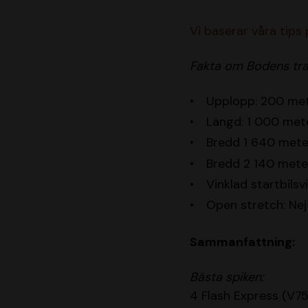
Vi baserar våra tips
Fakta om Bodens tr
Upplopp: 200 me
Längd: 1 000 met
Bredd 1 640 mete
Bredd 2 140 mete
Vinklad startbilsv
Open stretch: Nej
Sammanfattning:
Bästa spiken:
4 Flash Express (V7