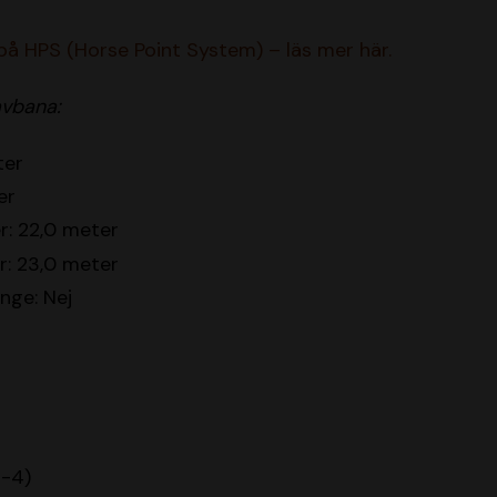
 på HPS (Horse Point System) – läs mer här.
avbana:
ter
er
r: 22,0 meter
r: 23,0 meter
inge: Nej
5-4)