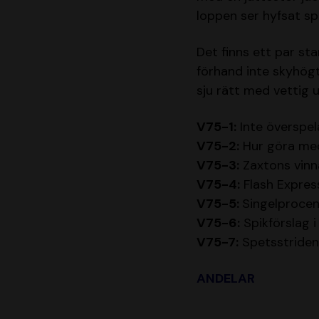
loppen ser hyfsat spe
Det finns ett par st
förhand inte skyhögt
sju rätt med vettig u
V75-1:
Inte överspela
V75-2:
Hur göra med
V75-3:
Zaxtons vinn
V75-4:
Flash Expres
V75-5:
Singelprocen
V75-6:
Spikförslag i
V75-7:
Spetsstriden
ANDELAR