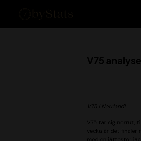
V75 analyse
V75 i Norrland!
V75 tar sig norrut, 
vecka är det finaler
med en jättestor jac