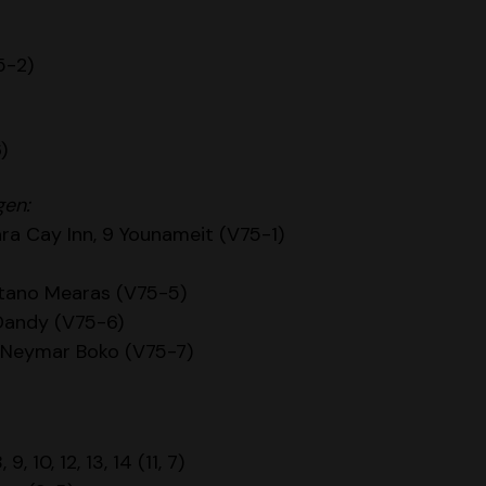
5-2)
)
gen:
ra Cay Inn, 9 Younameit (V75-1)
apitano Mearas (V75-5)
l Dandy (V75-6)
 Neymar Boko (V75-7)
, 9, 10, 12, 13, 14 (11, 7)