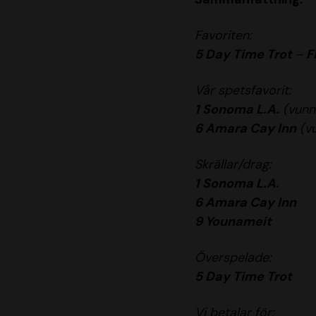
Favoriten:
5 Day Time Trot
–
F
Vår spetsfavorit:
1 Sonoma L.A.
(vunni
6 Amara Cay Inn
(vu
Skrällar/drag:
1 Sonoma L.A.
6 Amara Cay Inn
9 Younameit
Överspelade:
5 Day Time Trot
Vi betalar för: