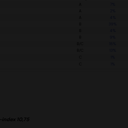
A
7%
A
2%
A
4%
B
39%
B
4%
B
9%
B/C
18%
B/C
13%
C
1%
C
1%
index 10,75