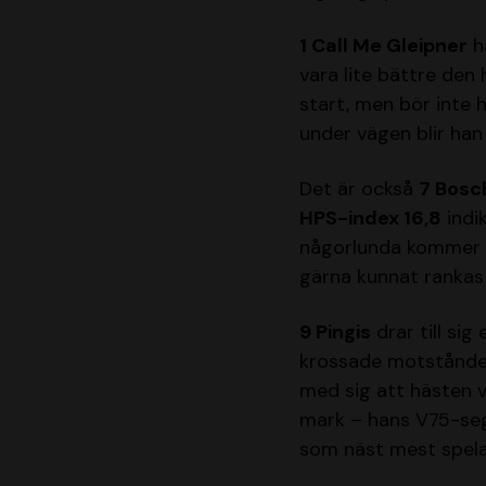
1 Call Me Gleipner
ha
vara lite bättre den
start, men bör inte 
under vägen blir han 
Det är också
7 Bosc
HPS-index 16,8
indi
någorlunda kommer h
gärna kunnat rankas
9 Pingis
drar till si
krossade motståndet 
med sig att hästen v
mark – hans V75-seg
som näst mest spelad