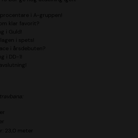
procentare i A-gruppen!
m klar favorit?
ng i Guld!
agen i spets!
ace i årsdebuten?
ng i DD-1!
vslutning!
travbana:
er
er
r: 23,0 meter