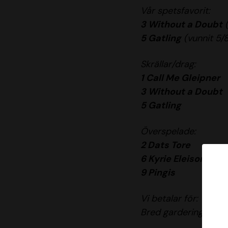
Vår spetsfavorit:
3 Without a Doubt
(
5 Gatling
(vunnit 5/8
Skrällar/drag:
1 Call Me Gleipner
3 Without a Doubt
5 Gatling
Överspelade:
2 Dats Tore
6 Kyrie Eleison
9 Pingis
Vi betalar för:
Bred gardering att vä