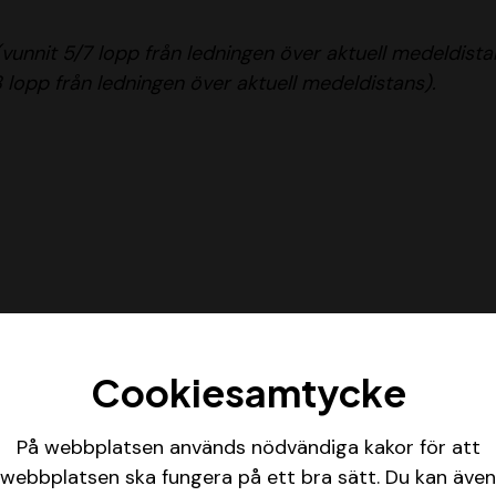
vunnit 5/7 lopp från ledningen över aktuell medeldista
 lopp från ledningen över aktuell medeldistans).
Cookiesamtycke
På webbplatsen används nödvändiga kakor för att
nta. Troligen betalar vi för A-, B- och B/C-gruppen.
webbplatsen ska fungera på ett bra sätt. Du kan även