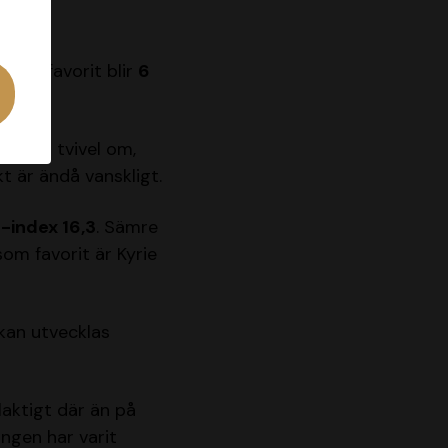
klar favorit blir
6
t inga tvivel om,
t är ändå vanskligt.
-index 16,3
. Sämre
som favorit är Kyrie
kan utvecklas
aktigt där än på
ingen har varit