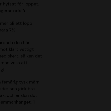
r hyfsat för loppet.
ngerar också.
er bli ett lopp i
bara 7%.
rdad i den här
mot klart vettigt
ediokert, så kan det
a man veta att
ig!
en femårig tysk märr
ader sen gick bra
ax, och är den det
 sammanhanget. Till