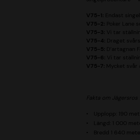
V75-1:
Endast singel
V75-2:
Poker Lane so
V75-3:
Vi tar ställni
V75-4:
Draget svårsl
V75-5:
D’artagnan F
V75-6:
Vi tar ställni
V75-7:
Mycket svår a
Fakta om Jägersros 
Upplopp: 190 met
Längd: 1 000 met
Bredd 1 640 mete