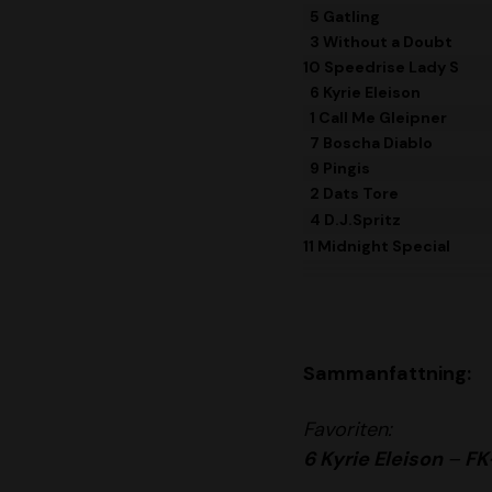
5 Gatling
3 Without a Doubt
10 Speedrise Lady S
6 Kyrie Eleison
1 Call Me Gleipner
7 Boscha Diablo
9 Pingis
2 Dats Tore
4 D.J.Spritz
11 Midnight Special
Sammanfattning:
Favoriten:
6 Kyrie Eleison
–
FK-