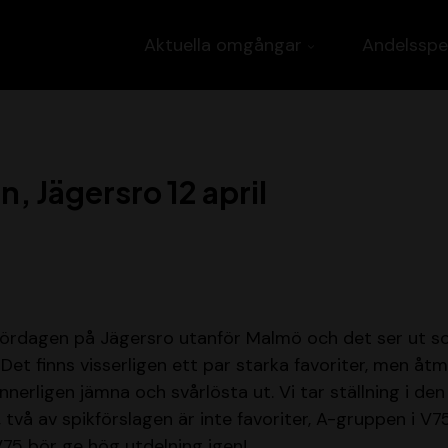
Aktuella omgångar
Andelsspe
, Jägersro 12 april
lördagen på Jägersro utanför Malmö och det ser ut s
et finns visserligen ett par starka favoriter, men åtm
nerligen jämna och svårlösta ut. Vi tar ställning i de
, två av spikförslagen är inte favoriter, A-gruppen i V
75 bör ge hög utdelning igen!