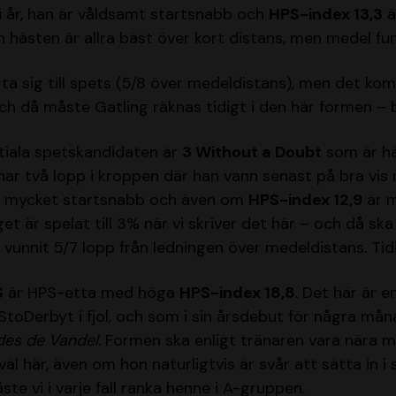
ls i år, han är våldsamt startsnabb och
HPS-index 13,3
ä
ch hästen är allra bäst över kort distans, men medel fu
ta sig till spets (5/8 över medeldistans), men det komm
ch då måste Gatling räknas tidigt i den här formen – 
itiala spetskandidaten är
3 Without a Doubt
som är hä
ar två lopp i kroppen där han vann senast på bra vis 
r mycket startsnabb och även om
HPS-index 12,9
är m
et är spelat till 3% när vi skriver det här – och då sk
vunnit 5/7 lopp från ledningen över medeldistans. Tid
S
är HPS-etta med höga
HPS-index 18,8
. Det här är 
toDerbyt i fjol, och som i sin årsdebut för några mån
es de Vandel
. Formen ska enligt tränaren vara nära m
äl här, även om hon naturligtvis är svår att sätta in i
te vi i varje fall ranka henne i A-gruppen.