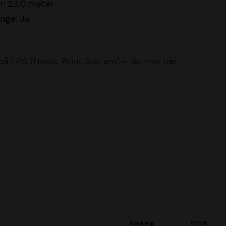
r: 23,0 meter
inge: Ja
 på HPS (Horse Point System) – läs mer här.
Ranking
V75%