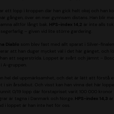
r ett lopp i kroppen där han gick helt okej och han 
 här gången, över en mer gynnsam distans. Han blir mes
hamna alltför långt bak.
HPS-index 14,2
är inte alls tok
segerfarlig – given vid lite större gardering.
ha Diablo
som blev fast med allt sparat i Silver-finalen
kerar att han duger mycket väl i det här gänget, och l
an att segerstrida. Loppet är svårt och jämnt – Bosc
 i A-gruppen.
g en hel del uppmärksamhet, och det är lätt att förstå 
i sin årsdebut. Och visst kan han vinna det här lopp
unnit 0/19 lopp där förstapriset varit 100 000 kronor 
rar är tagna i Danmark och Norge.
HPS-index 14,3
är
 i loppet är han inte het för oss.