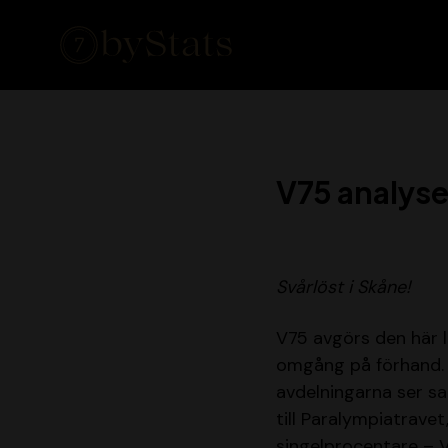
V75 analysen
Svårlöst i Skåne!
V75 avgörs den här 
omgång på förhand. D
avdelningarna ser san
till Paralympiatravet
singelprocentare – V