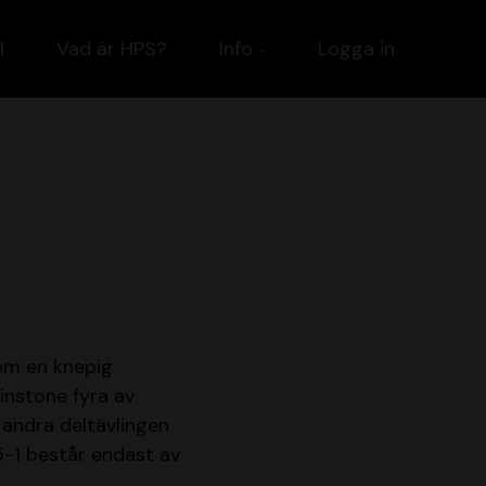
l
Vad är HPS?
Info
Logga in
om en knepig
instone fyra av
n andra deltävlingen
75-1 består endast av