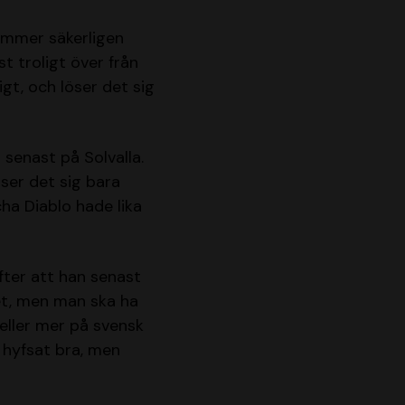
kommer säkerligen
t troligt över från
igt, och löser det sig
 senast på Solvalla.
öser det sig bara
ha Diablo hade lika
efter att han senast
et, men man ska ha
eller mer på svensk
 hyfsat bra, men