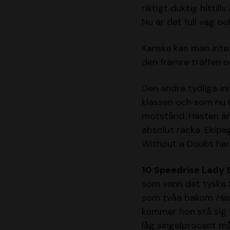
riktigt duktig hittil
Nu är det full väg o
Kanske kan man inte 
den främre träffen o
Den andra tydliga in
klassen och som nu h
motstånd. Hästen ä
absolut räcka. Ekipag
Without a Doubt har 
10 Speedrise Lady 
som vann det tyska S
som tvåa bakom
Had
kommer hon stå sig v
låg singelprocent mås