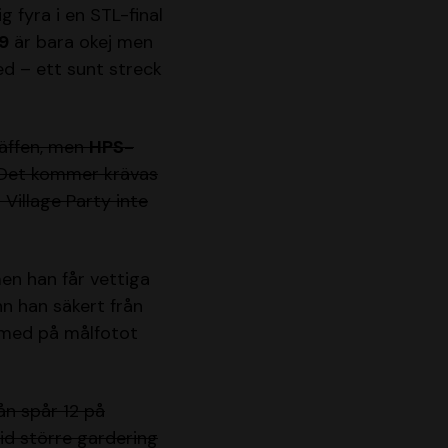
g fyra i en STL-final
9
är bara okej men
ed – ett sunt streck
räffen, men
HPS-
. Det kommer krävas
Village Party inte
men han får vettiga
n han säkert från
a med på målfotot
ån spår 12 på
vid större gardering