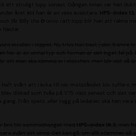
ck ett struligt lopp senast. Gången innan var han dukti
 under året att han är en vass avslutare.
HPS-index 13,
och får Billy the Bronco rätt lopp blir han att räkna m
 hästar.
ara skrällen i loppet. Nu trivs han bäst i den främre t
et här är en vinnartyp och formen är det inget fel på
 att man ska komma in i matchen, men blir det så är 
 haft svårt att räcka till när motståndet blir tuffare, 
n blev diskad som tvåa på V75 näst senast och sist van
e gäng. Från spets, eller rygg på ledaren, ska han var
r bra för sammanhanget med
HPS-index 16,3
, men fr
vara svårt att vinna. Det kan gå, om allt stämmer, så 