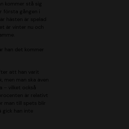
an kommer stå sig
r första gången i
när hästen är spelad
et är vinter nu och
framme.
 är han det kommer
ter att han varit
ark, men man ska även
a – vilket också
procenten är relativt
man till spets blir
å gick han inte