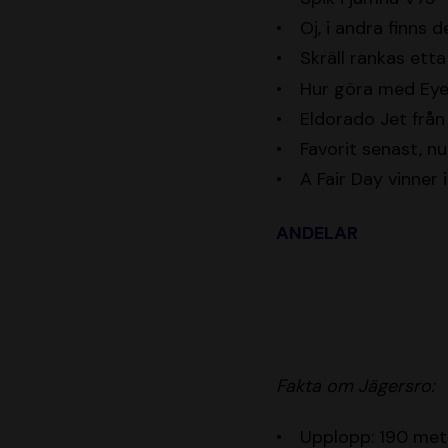
Oj, i andra finns d
Skräll rankas etta 
Hur göra med Eye
Eldorado Jet från
Favorit senast, n
A Fair Day vinner 
ANDELAR
Fakta om Jägersro:
Upplopp: 190 met