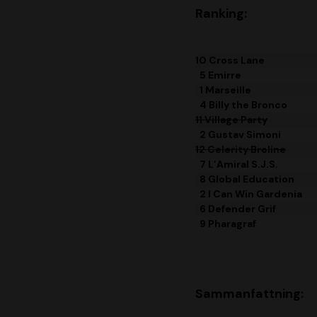
Ranking:
10 Cross Lane
5 Emirre
1 Marseille
4 Billy the Bronco
11 Village Party
2 Gustav Simoni
12 Celerity Broline
7 L’Amiral S.J.S.
8 Global Education
2 I Can Win Gardenia
6 Defender Grif
9 Pharagraf
Sammanfattning: