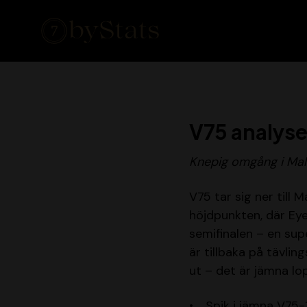
V75 analyse
Knepig omgång i Ma
V75 tar sig ner till
höjdpunkten, där Eye
semifinalen – en sup
är tillbaka på tävlin
ut – det är jämna lop
Spik i jämna V75-1