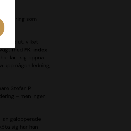
en fyraåring som
ffare ut, vilket
 svagt med
FK-index
 har lärt sig öppna
la upp någon ledning,
nare Stefan P
rdering – men ingen
. Han galopperade
köta sig har han