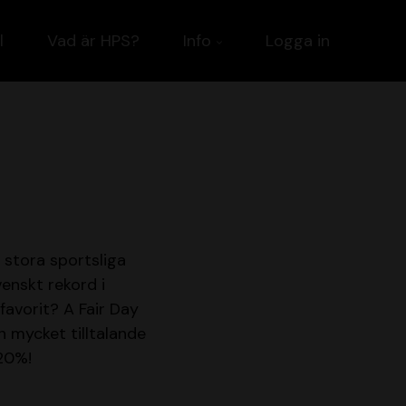
l
Vad är HPS?
Info
Logga in
 stora sportsliga
venskt rekord i
favorit? A Fair Day
n mycket tilltalande
 20%!