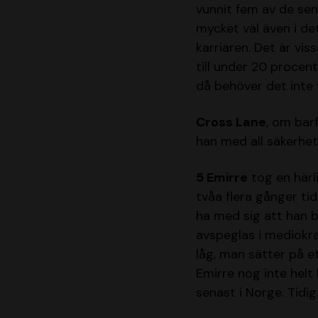
vunnit fem av de sen
mycket väl även i de
karriären. Det är vis
till under 20 procen
då behöver det inte v
Cross Lane
, om bar
han med all säkerhet
5 Emirre
tog en härli
tvåa flera gånger ti
ha med sig att han ba
avspeglas i mediokr
låg, man sätter på e
Emirre nog inte helt 
senast i Norge. Tidig