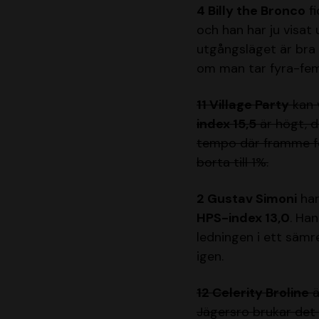
4 Billy the Bronco
fi
och han har ju visat
utgångsläget är bra 
om man tar fyra-fem
11 Village Party
kan v
index 15,5
är högt, d
tempo där framme för
borta till 1%.
2 Gustav Simoni
har
HPS-index 13,0
. Ha
ledningen i ett sämr
igen.
12 Celerity Broline
ä
Jägersro brukar det 