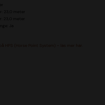
er
r: 23,0 meter
r: 23,0 meter
inge: Ja
 på HPS (Horse Point System) – läs mer här.