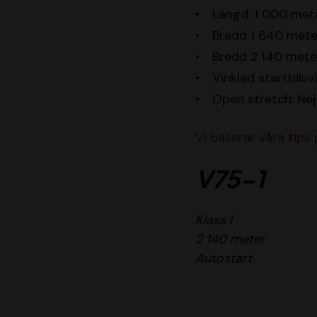
Längd: 1 000 met
Bredd 1 640 mete
Bredd 2 140 mete
Vinklad startbilsv
Open stretch: Nej
Vi baserar våra tips
V75-1
Klass I
2 140 meter
Autostart