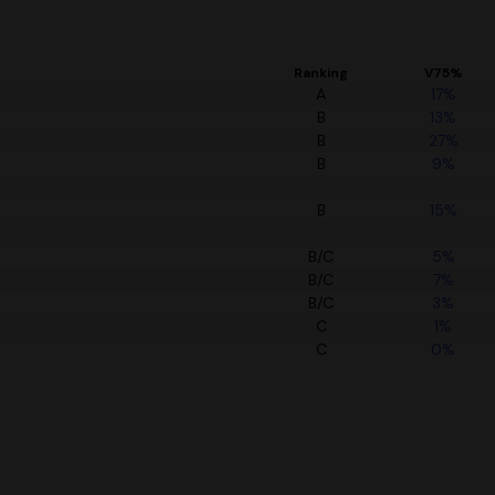
Ranking
V75%
A
17%
B
13%
B
27%
B
9%
B
15%
B/C
5%
B/C
7%
B/C
3%
C
1%
C
0%