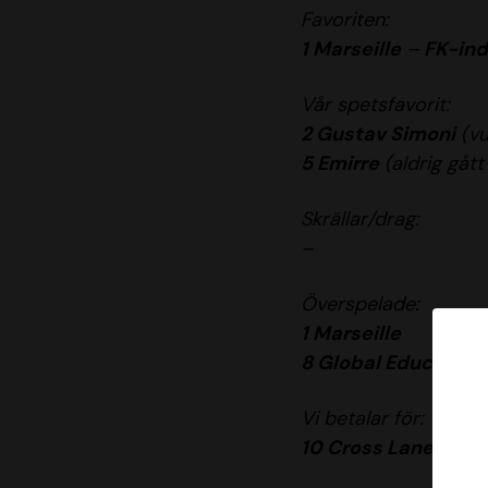
Favoriten:
1 Marseille
–
FK-ind
Vår spetsfavorit:
2 Gustav Simoni
(vu
5 Emirre
(aldrig gått 
Skrällar/drag:
–
Överspelade:
1 Marseille
8 Global Education
Vi betalar för:
10 Cross Lane
är vå