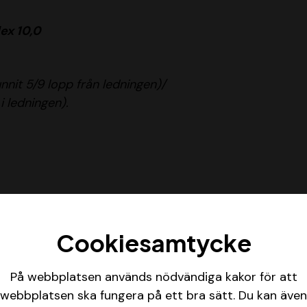
ex 10,0
nnit 5/9 lopp från ledningen)/
i ledningen).
Cookiesamtycke
På webbplatsen används nödvändiga kakor för att
r nästa bästa spik i omgången.
webbplatsen ska fungera på ett bra sätt. Du kan även