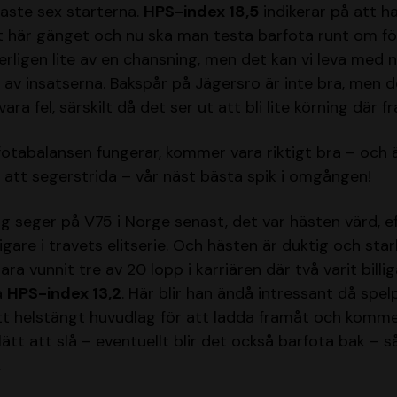
aste sex starterna.
HPS-index 18,5
indikerar på att h
t här gänget och nu ska man testa barfota runt om fö
serligen lite av en chansning, men det kan vi leva med 
t av insatserna. Bakspår på Jägersro är inte bra, men d
ara fel, särskilt då det ser ut att bli lite körning där 
fotabalansen fungerar, kommer vara riktigt bra – och
 att segerstrida – vår näst bästa spik i omgången!
g seger på V75 i Norge senast, det var hästen värd, ef
digare i travets elitserie. Och hästen är duktig och st
ra vunnit tre av 20 lopp i karriären där två varit billig
a
HPS-index 13,2
. Här blir han ändå intressant då spel
tt helstängt huvudlag för att ladda framåt och kommer 
lätt att slå – eventuellt blir det också barfota bak – s
.