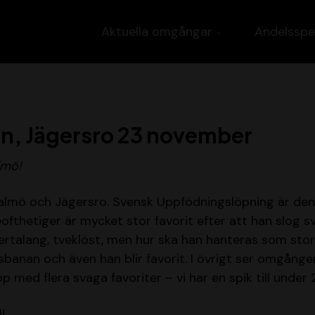
Aktuella omgångar
Andelsspe
n, Jägersro 23 november
lmö!
 Malmö och Jägersro. Svensk Uppfödningslöpning är den
ofthetiger är mycket stor favorit efter att han slog s
ertalang, tveklöst, men hur ska han hanteras som stor
gsbanan och även han blir favorit. I övrigt ser omgånge
p med flera svaga favoriter – vi har en spik till under
!