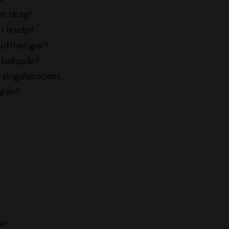
et drag!
i tredje!
ofthetiger?
 bakspår?
u singelprocent…
igen?
er