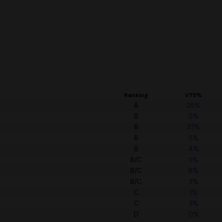
Ranking
V75%
A
28%
B
5%
B
37%
B
5%
B
4%
B/C
5%
B/C
8%
B/C
3%
C
1%
C
3%
D
0%