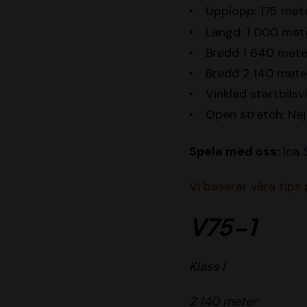
Upplopp: 175 met
Längd: 1 000 met
Bredd 1 640 meter
Bredd 2 140 mete
Vinklad startbilsv
Open stretch: Nej
Spela med oss:
Ica
Vi baserar våra tips
V75-1
Klass I
2 140 meter