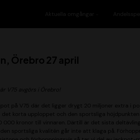
Aktuella omgångar
Andelsspe
n, Örebro 27 april
är V75 avgörs i Örebro!
pot på V75 där det ligger drygt 20 miljoner extra i 
 det korta upploppet och den sportsliga höjdpunkten
000 kronor till vinnaren. Därtill är det sista deltävling
den sportsliga kvalitén går inte att klaga på. Förhoppn
sistone och förhoppningsvis så tar vi del av jackpot-m