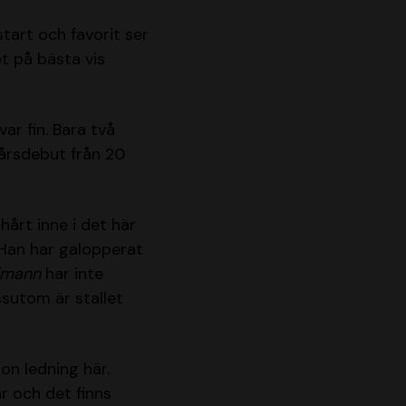
tart och favorit ser
t på bästa vis
ar fin. Bara två
 årsdebut från 20
 hårt inne i det här
 Han har galopperat
lmann
har inte
sutom är stallet
on ledning här.
r och det finns