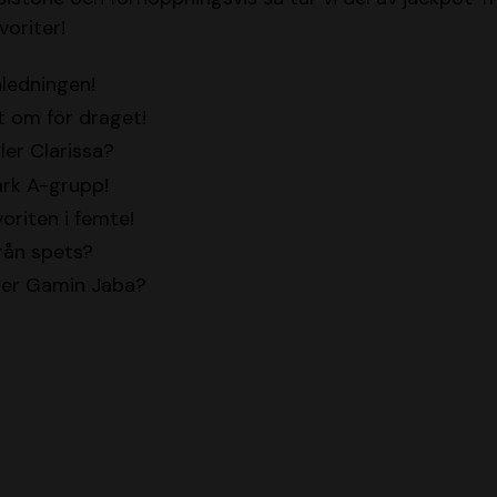
voriter!
nledningen!
t om för draget!
ler Clarissa?
ark A-grupp!
oriten i femte!
rån spets?
ller Gamin Jaba?