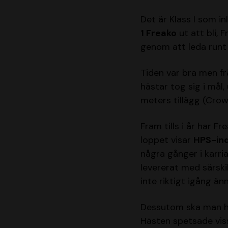
Det är Klass I som i
1 Freako
ut att bli,
genom att leda runt
Tiden var bra men fr
hästar tog sig i mål
meters tillägg (Crow
Fram tills i år har Fr
loppet visar
HPS-ind
några gånger i karriä
levererat med särski
inte riktigt igång än
Dessutom ska man ha 
Hästen spetsade viss