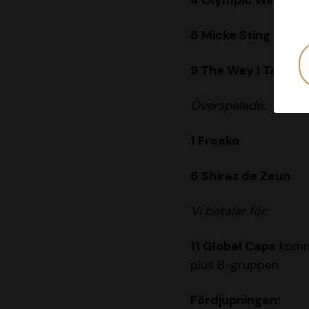
4 Olympic Winner
8 Micke Sting
9 The Way I Talk Ås
Överspelade:
1 Freako
6 Shiraz de Zeun
Vi betalar för:
11 Global Caps
komme
plus B-gruppen.
Fördjupningen: