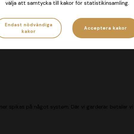
välja att samtycka till kakor för statistikinsamling.
Endast nödvändiga
Acceptera kakor
kakor
r spikas på något system. Där vi garderar betalar v