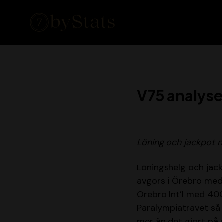
V75 analyse
Löning och jackpot n
Löningshelg och jack
avgörs i Örebro med
Orebro Int’l med 400 
Paralympiatravet så 
mer än det gjort på 