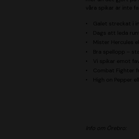
våra spikar är inte fa
Galet streckat i i
Dags att leda run
Mister Hercules el
Bra spellopp – st
Vi spikar emot fav
Combat Fighter f
High on Pepper e
Info om Örebro: