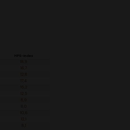
HPS-index
18,9
16,7
12,8
17,4
15,2
12,5
8,9
11,0
10,6
12,1
8,1