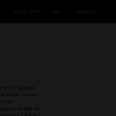
l
Vad är HPS?
Info
Logga in
potten! Omgången
 är stayer-loppet
en till
ingsvis skräller det
iljonerna – två av