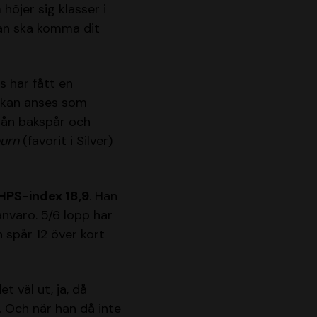
höjer sig klasser i
han ska komma dit
 har fått en
om kan anses som
rån bakspår och
urn
(favorit i Silver)
HPS-index 18,9
. Han
ånvaro. 5/6 lopp har
 spår 12 över kort
t väl ut, ja, då
. Och när han då inte