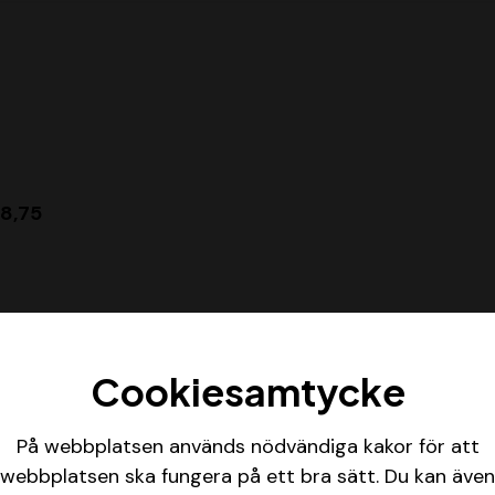
8,75
lopp från ledningen)/
Cookiesamtycke
vunnit 2/2 lopp från ledningen i Sverige).
På webbplatsen används nödvändiga kakor för att
webbplatsen ska fungera på ett bra sätt. Du kan även