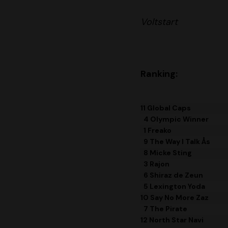
Voltstart
Ranking:
11 Global Caps
4 Olympic Winner
1 Freako
9 The Way I Talk Ås
8 Micke Sting
3 Rajon
6 Shiraz de Zeun
5 Lexington Yoda
10 Say No More Zaz
7 The Pirate
12 North Star Navi