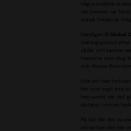
några snabba utvändi
tät (senast var förs
också. Freako är tidi
Nämligen
11 Global 
träningsperiod efter 
sådär och kanske va
hästarna som slog 
och
Moses Boko
som 
Och att han fortsatt
har som sagt inte st
han vunnit när det g
distans i vintras had
På det blir det nu ev
vinner han det här o