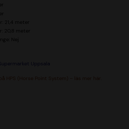
er
er
: 21,4 meter
r: 20,8 meter
inge: Nej
 Supermarket Uppsala
 på HPS (Horse Point System) – läs mer här.