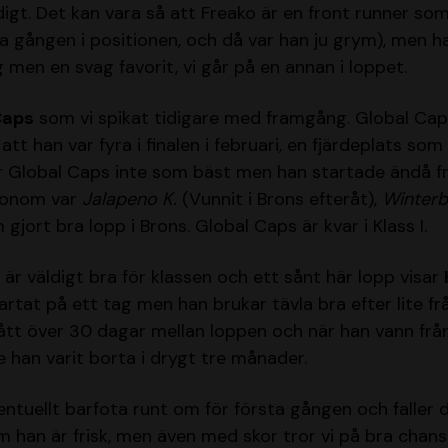
gt. Det kan vara så att Freako är en front runner som 
ta gången i positionen, och då var han ju grym), men 
g men en svag favorit, vi går på en annan i loppet.
Caps
som vi spikat tidigare med framgång. Global Caps
att han var fyra i finalen i februari, en fjärdeplats s
r Global Caps inte som bäst men han startade ändå f
honom var
Jalapeno K.
(Vunnit i Brons efteråt),
Winterb
gjort bra lopp i Brons. Global Caps är kvar i Klass I.
 är väldigt bra för klassen och ett sånt här lopp visar
artat på ett tag men han brukar tävla bra efter lite fr
ått över 30 dagar mellan loppen och när han vann från
e han varit borta i drygt tre månader.
entuellt barfota runt om för första gången och faller de
m han är frisk, men även med skor tror vi på bra chans