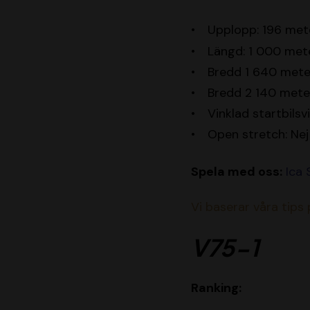
Upplopp: 196 met
Längd: 1 000 met
Bredd 1 640 meter
Bredd 2 140 mete
Vinklad startbilsv
Open stretch: Nej
Spela med oss:
Ica
Vi baserar våra tips
V75-1
Ranking: