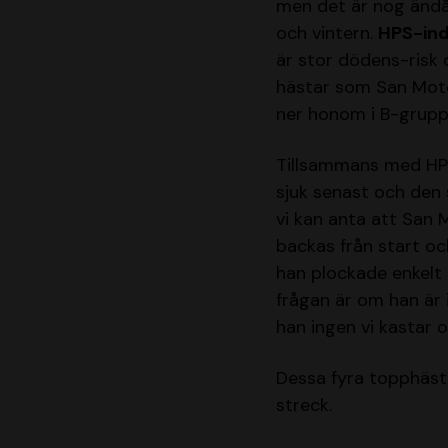
men det är nog ändå
och vintern.
HPS-ind
är stor dödens-risk 
hästar som San Mote
ner honom i B-grupp
Tillsammans med H
sjuk senast och den 
vi kan anta att San
backas från start oc
han plockade enkelt 
frågan är om han är 
han ingen vi kastar 
Dessa fyra topphästa
streck.