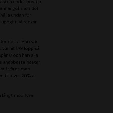
hästen under hösten
mmanhanget men det
hålla undan för
ppgift, vi rankar
ör detta. Han var
 vunnit 8/9 lopp så
spår 8 och han ska
ns snabbaste hästar,
ket i våras men
 till över 20% är
n långt med fyra