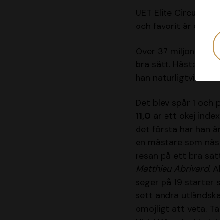
UET Elite Circuit Fi
och favorit är en av
Över 37 miljoner int
bra sätt. Hästen gör
han naturligtvis stå
Det blev spår 1 och p
11,0
är ett okej index
det första har han ä
en mästare som nästa
resan på ett bra sät
Matthieu Abrivard
. 
seger på 19 starter 
sett andra utländska 
omöjligt att veta. T