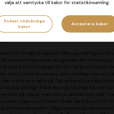
välja att samtycka till kakor för statistikinsamling.
nale är det som ska avgöras i V75-1. Ett lopp över 2 14
 världens hårdaste och bästa hästar,
1 Vivid Wise As
.
Endast nödvändiga
Acceptera kakor
jänat säger sig självt och senast var han i USA och v
kakor
 mer eller mindre aldrig ett dåligt lopp och
HPS-index
r sig väl även mot det här motståndet.
lanen bör rimligtvis vara att hålla upp ledningen och 
 så förutsättningarna är vettiga men det finns ett par
ndå varit fram och tillbaka till USA. Nu är, som ovan n
n alltid presterar oavsett resor och lopp men att ha
t kan vi inte vara säkra på. Det andra stora frågeteck
Abrivard är skicklig i Frankrike men i Sverige har han haf
som kusk på svensk mark och nu ska han lösa spår 1 ba
kuskar nyligen som strulat till det därifrån och hur A
änk om han inte laddar? Frågor man ändå måste ställa