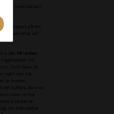
0 meter med bilstart
ann VM-loppet på ett
 17,8
bekräftar att
köra där.
FK-index
 frågetecken. För
ämnt, Vivid Wise As
n tagit den här
net är kusken
t det tuffare. Bara en
kom bilen. Vi har
brivard tänker är
 sig om man spikar