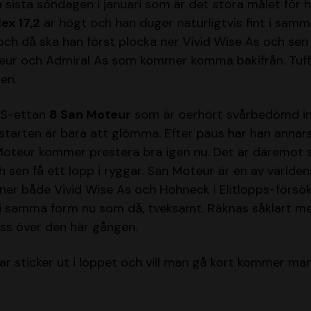
 sista söndagen i januari som är det stora målet för 
ex 17,2
är högt och han duger naturligtvis fint i sa
och då ska han först plocka ner Vivid Wise As och sen 
ur och Admiral As som kommer komma bakifrån. Tuff u
en.
PS-ettan
8 San Moteur
som är oerhört svårbedömd inf
starten är bara att glömma. Efter paus har han annars
 Moteur kommer prestera bra igen nu. Det är däremot 
h sen få ett lopp i ryggar. San Moteur är en av världe
ner både Vivid Wise As och Hohneck i Elitlopps-försö
i samma form nu som då, tveksamt. Räknas såklart men
oss över den här gången.
r sticker ut i loppet och vill man gå kort kommer ma