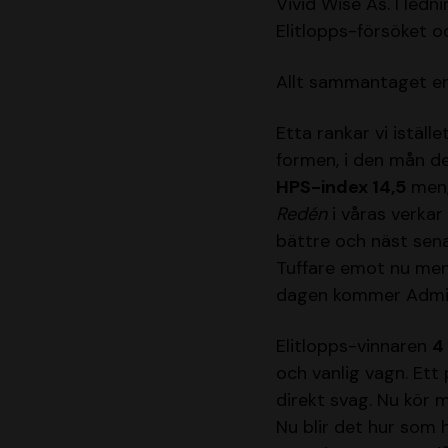
Vivid Wise As. I led
Elitlopps-försöket o
Allt sammantaget en 
Etta rankar vi iställe
formen, i den mån det
HPS-index 14,5
men, 
Redén
i våras verkar 
bättre och näst sena
Tuffare emot nu men 
dagen kommer Admira
Elitlopps-vinnaren
4
och vanlig vagn. Et
direkt svag. Nu kör 
Nu blir det hur som 