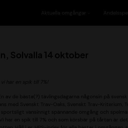
Aktuella omgångar
Andelsspe
n, Solvalla 14 oktober
 har en spik till 7%!
 En av de bästa(?) tävlingsdagarna någonsin på svensk
ans med Svenskt Trav-Oaks, Svenskt Trav-Kriterium, T
 sportsligt vansinnigt spännande omgång och spelmäs
 Vi har en spik till 7% och som körsbär på tårtan är d
potten. Håll i er. HPS-index för alla hästar i omgången,