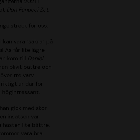
gångerna 2021 i
mot
Don Fanucci Zet
.
ngelstreck för oss.
i kan vara ”säkra” på
 As får lite lägre
an kom till
Daniel
han blivit bättre och
ver tre varv.
iktigt är där för
 högintressant.
 han gick med skor
en insatsen var
hästen lite bättre.
 kommer vara bra