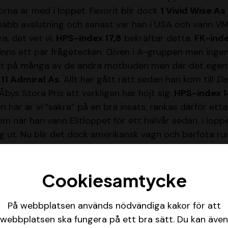
orna är med i loppet. Favorit blir dock
1 Vivid Wise As
snabb avslutning och senast var han i USA och vann V
ra, det vet vi,
HPS-index 17,8
bekräftar detta.
FK-inde
finns ett par frågetecken. Given i A-gruppen men ingen 
et på många av de andra motbuden men där det egentl
s
11 Admiral As
. Allt har gått rätt sedan han kom till
Da
Åbys Stora Pris att verkligen har höjt sig.
HPS-index 1
 här är vi ”säkra” på en bra insats, rankas därför etta
m när han vann Elitloppet för ett halvår sedan, i loppe
ig ut. Nu blir det dock amerikansk vagn och barfota ru
-risk gör att vi ändå rankar honom i B-gruppen ti
ga
HPS-index 18,6
. Formen är ändå lite tveksam och h
Cookiesamtycke
 behöva vara enorm för att runda ett sånt här gäng. 
 och B-gruppen.
På webbplatsen används nödvändiga kakor för att
webbplatsen ska fungera på ett bra sätt. Du kan även