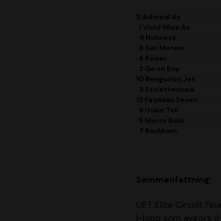
11 Admiral As
1 Vivid Wise As
4 Hohneck
8 San Moteur
6 Power
2 Go on Boy
10 Bengurion Jet
3 Stoletheshow
12 Feydeau Seven
9 Usain Töll
5 Hierro Boko
7 Rackham
Sammanfattning:
UET Elite Circuit Fi
I-lopp som avgörs ö