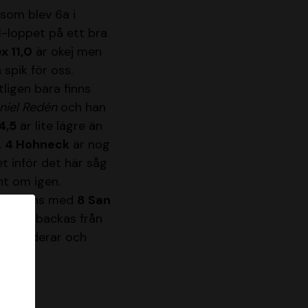
som blev 6a i
M-loppet på ett bra
x 11,0
är okej men
spik för oss.
igen bara finns
niel Redén
och han
4,5
är lite lägre än
.
4 Hohneck
är nog
t inför det här såg
nt om igen.
llsammans med
8 San
an ska backas från
Vi garderar och