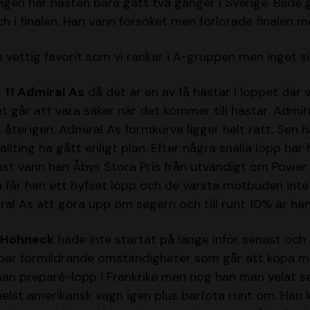
ningen har hästen bara gått två gånger i Sverige. Både 
ch i finalen. Han vann försöket men förlorade finalen 
vettig favorit som vi rankar i A-gruppen men inget si
t
11 Admiral As
då det är en av få hästar i loppet där v
 går att vara säker när det kommer till hästar. Admiral
återigen, Admiral As formkurva ligger helt rätt. Sen h
allting ha gått enligt plan. Efter några snälla lopp har 
st vann han Åbys Stora Pris från utvändigt om Power ö
får han ett hyfsat lopp och de värsta motbuden inte r
l As att göra upp om segern och till runt 10% är han
 Hohneck
hade inte startat på länge inför senast och
t par förmildrande omständigheter som går att köpa m
man preparé-lopp i Frankrike men nog han man velat se 
helst amerikansk vagn igen plus barfota runt om. Han