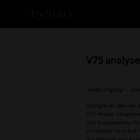
V75 analyse
Årets omgång – och vi
Äntligen är den här.
STL-finaler tillsamm
och Europaderby. En
intressant ut också.
5,5 miljoner extra i 