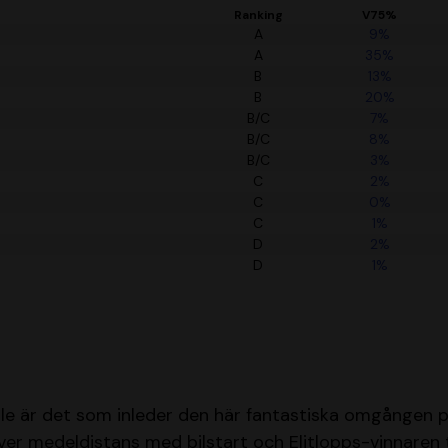
Ranking
V75%
A
9%
A
35%
B
13%
B
20%
B/C
7%
B/C
8%
B/C
3%
C
2%
C
0%
C
1%
D
2%
D
1%
nale är det som inleder den här fantastiska omgången p
ver medeldistans med bilstart och Elitlopps-vinnaren