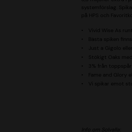
systemförslag. Spika
på HPS och Favoritko
Vivid Wise As ru
Bästa spiken finns
Just a Gigolo elle
Stökigt Oaks med
3% från toppspår 
Fame and Glory el
Vi spikar emot st
Info om Solvalla: