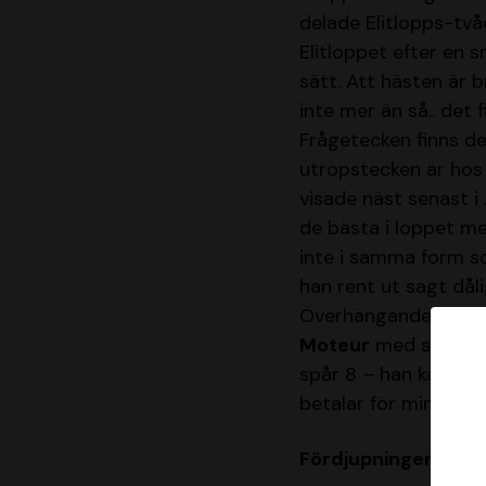
delade Elitlopps-två
Elitloppet efter en 
sätt. Att hästen är b
inte mer än så.. det 
Frågetecken finns d
utropstecken är ho
visade näst senast i 
de bästa i loppet men
inte i samma form so
han rent ut sagt dål
Överhängande dödens
Moteur
med skyhö
spår 8 – han kommer
betalar för minst A-
Fördjupningen: