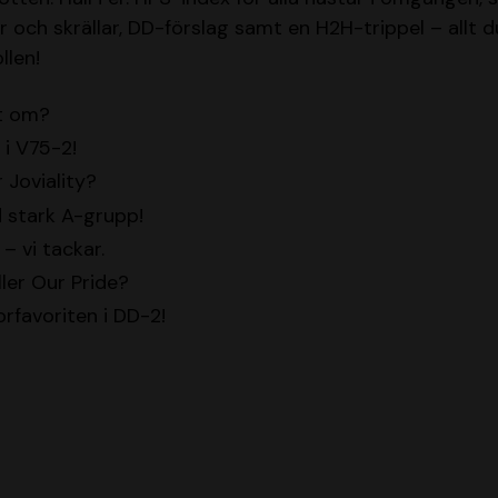
r och skrällar, DD-förslag samt en H2H-trippel – allt 
llen!
nt om?
 i V75-2!
r Joviality?
 stark A-grupp!
– vi tackar.
ler Our Pride?
orfavoriten i DD-2!