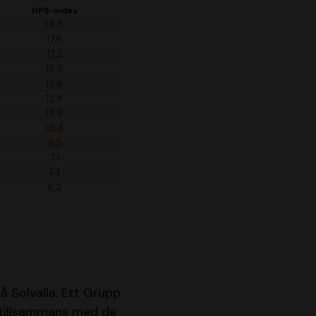
HPS-index
14,5
17,8
17,2
18,6
13,6
12,8
13,5
10,4
9,5
7,1
7,4
6,2
å Solvalla. Ett Grupp
 tillsammans med de