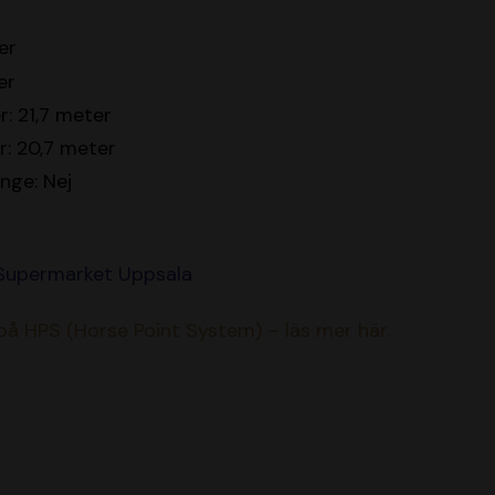
er
er
: 21,7 meter
r: 20,7 meter
inge: Nej
 Supermarket Uppsala
 på HPS (Horse Point System) – läs mer här.