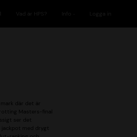
l
Vad är HPS?
Info
Logga in
 mark där det är
rotting Masters-final
sigt ser det
et jackpot med drygt
 slut-ranking och