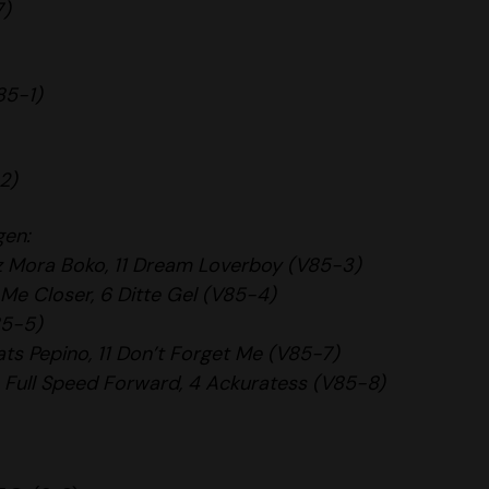
7)
85-1)
2)
gen:
ez Mora Boko, 11 Dream Loverboy (V85-3)
 Me Closer, 6 Ditte Gel (V85-4)
85-5)
ats Pepino, 11 Don’t Forget Me (V85-7)
3 Full Speed Forward, 4 Ackuratess (V85-8)