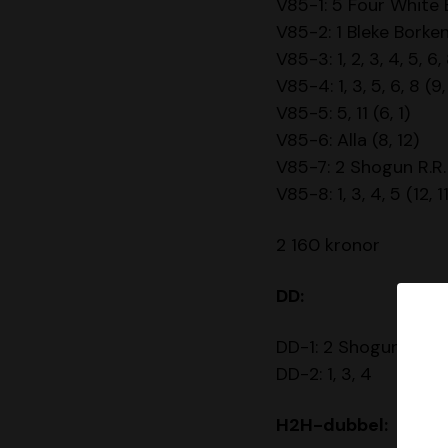
V85-1: 5 Four White E
V85-2: 1 Bleke Borken
V85-3: 1, 2, 3, 4, 5, 6, 
V85-4: 1, 3, 5, 6, 8 (9,
V85-5: 5, 11 (6, 1)
V85-6: Alla (8, 12)
V85-7: 2 Shogun R.R. 
V85-8: 1, 3, 4, 5 (12, 1
2 160 kronor
DD:
DD-1: 2 Shogun R.R.
DD-2: 1, 3, 4
H2H-dubbel: