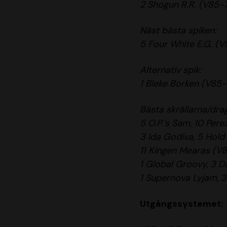
2 Shogun R.R. (V85-
Näst bästa spiken:
5 Four White E.G. (V
Alternativ spik:
1 Bleke Borken (V85-
Bästa skrällarna/dra
5 O.P.’s Sam, 10 Per
3 Ida Godiva, 5 Hold
11 Kingen Mearas (V
1 Global Groovy, 3 D
1 Supernova Lyjam, 
Utgångssystemet: