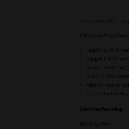
Vi baserar våra tips
Fakta om Bergsåkers
Upplopp: 200 me
Längd: 1 000 met
Bredd 1 640 meter
Bredd 2 140 meter
Vinklad startbilsv
Open stretch: Nej
Sammanfattning:
Bästa spiken: