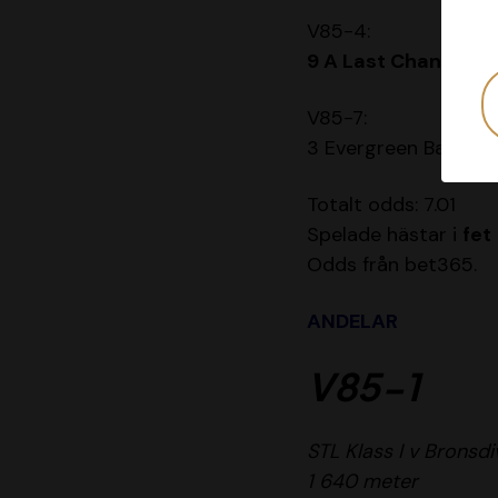
V85-4:
9 A Last Chance
v 1
V85-7:
3 Evergreen Bar v 4 
Totalt odds: 7.01
Spelade hästar i
fet
Odds från bet365.
ANDELAR
V85-1
STL Klass I v Bronsd
1 640 meter