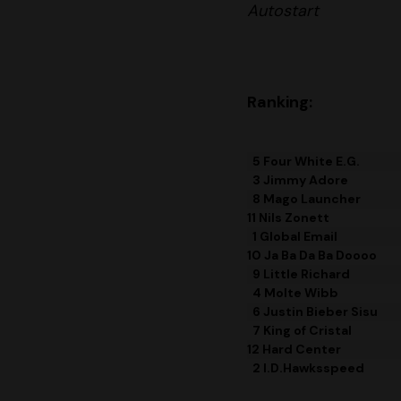
Autostart
Ranking:
5 Four White E.G.
3 Jimmy Adore
8 Mago Launcher
11 Nils Zonett
1 Global Email
10 Ja Ba Da Ba Doooo
9 Little Richard
4 Molte Wibb
6 Justin Bieber Sisu
7 King of Cristal
12 Hard Center
2 I.D.Hawksspeed