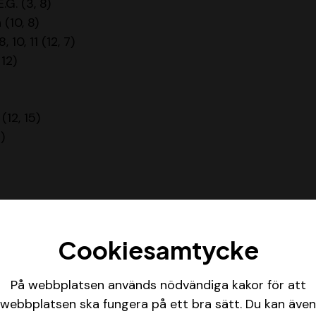
.G. (3, 8)
 (10, 8)
8, 10, 11 (12, 7)
 12)
(12, 15)
1)
Cookiesamtycke
På webbplatsen används nödvändiga kakor för att
webbplatsen ska fungera på ett bra sätt. Du kan även