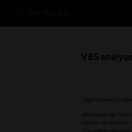
V85 analyse
Högintressant omgån
V85 beger sig norrut
veckan, ser mycket ro
Trot
mellan uppstic