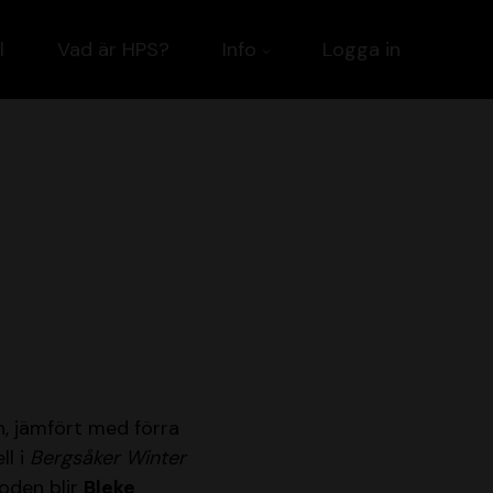
l
Vad är HPS?
Info
Logga in
n, jämfört med förra
ll i
Bergsåker Winter
oden blir
Bleke