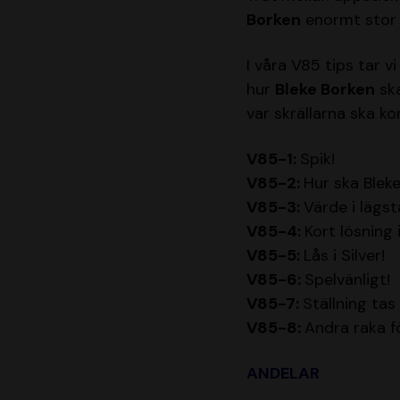
Borken
enormt stor f
I våra V85 tips tar v
hur
Bleke Borken
ska
var skrällarna ska 
V85-1:
Spik!
V85-2:
Hur ska Blek
V85-3:
Värde i lägst
V85-4:
Kort lösning 
V85-5:
Lås i Silver!
V85-6:
Spelvänligt!
V85-7:
Ställning tas
V85-8:
Andra raka f
ANDELAR