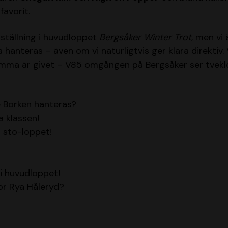
avorit.
i ställning i huvudloppet
Bergsåker Winter Trot
, men vi
 hanteras – även om vi naturligtvis ger klara direktiv. 
komma är givet – V85 omgången på Bergsåker ser tvekl
e Borken hanteras?
a klassen!
i sto-loppet!
 i huvudloppet!
ör Rya Håleryd?