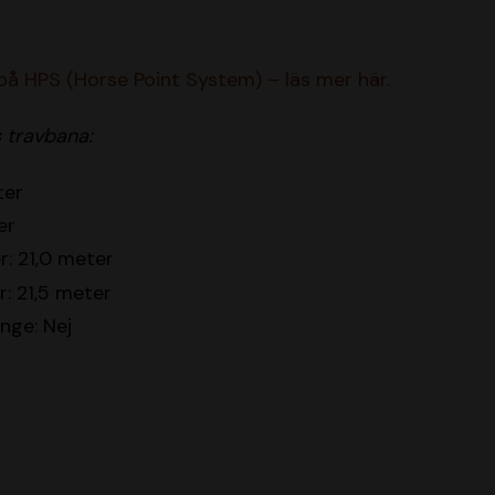
 på HPS (Horse Point System) – läs mer här.
 travbana:
ter
er
: 21,0 meter
: 21,5 meter
inge: Nej