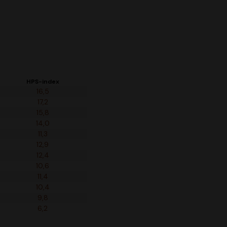
HPS-index
16,5
17,2
15,8
14,0
11,3
12,9
12,4
10,6
11,4
10,4
9,8
6,2