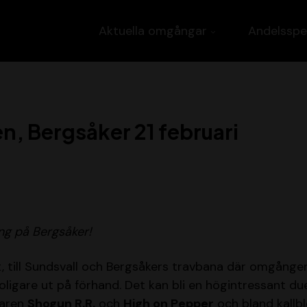
Aktuella omgångar
Andelsspe
n, Bergsåker 21 februari
g på Bergsåker!
, till Sundsvall och Bergsåkers travbana där omgånge
ligare ut på förhand. Det kan bli en högintressant due
karen
Shogun R.R.
och
High on Pepper
och bland kallbl