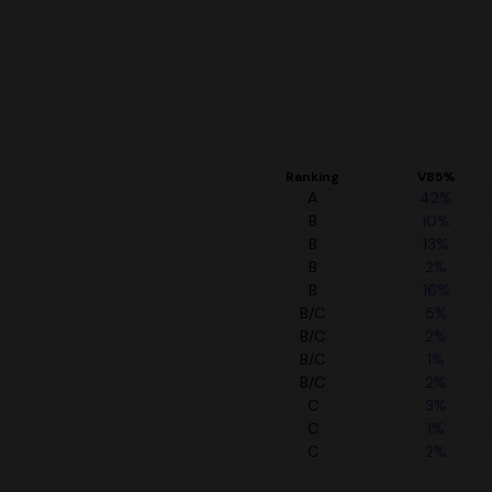
Ranking
V85%
A
42%
B
10%
B
13%
B
2%
B
16%
B/C
5%
B/C
2%
B/C
1%
B/C
2%
C
3%
C
1%
C
2%