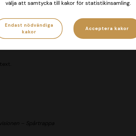
välja att samtycka till kakor för statistikinsamling.
0 Önas Tindra v 15 What a Magic – 2.55
Endast nödvändiga
Acceptera kakor
kakor
Xanthis J.R. v
7 Gliding Eagle
– 2.75
text.
ivisionen – Spårtrappa