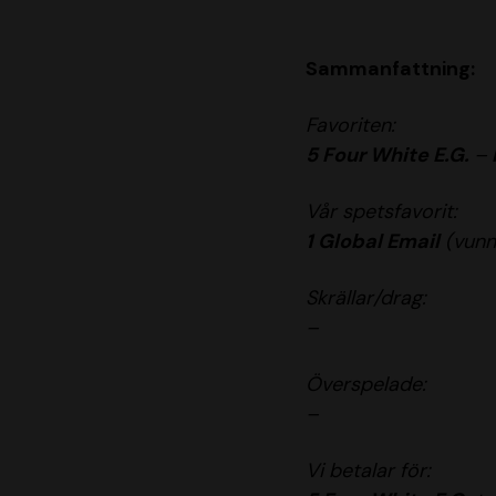
Sammanfattning:
Favoriten:
5 Four White E.G.
–
Vår spetsfavorit:
1 Global Email
(vunni
Skrällar/drag:
–
Överspelade:
–
Vi betalar för: