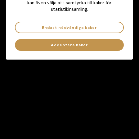
kan även välja att samtycka till kakor för
statistikinsamling.
7byStats i media
Endast nödvändiga kakor
Acceptera kakor
Hjälper dig att hålla koll på ditt spelande
Besök
ATG.se/atgcheck