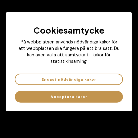
V85 analysen, Umåker 2 maj
Tidigare V85 tips
Cookiesamtycke
V85 analysen, Örebro 25 april
På webbplatsen används nödvändiga kakor för
Tidigare V85 tips
att webbplatsen ska fungera på ett bra sätt. Du
kan även välja att samtycka till kakor för
statistikinsamling.
V85 analysen, Bollnäs 18 april
Tidigare V85 tips
Endast nödvändiga kakor
Acceptera kakor
7byStats i media