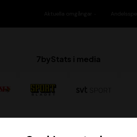
Aktuella omgångar
Andelsspe
7byStats i media