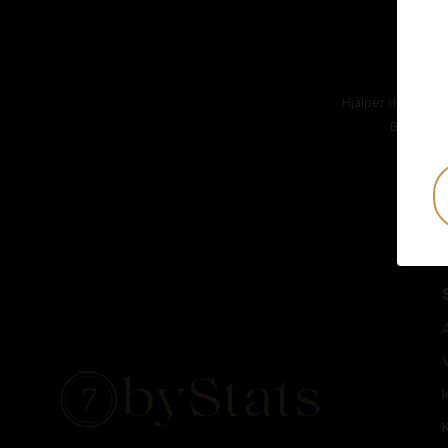
Hjälper dig att hål
Besök
AT
I