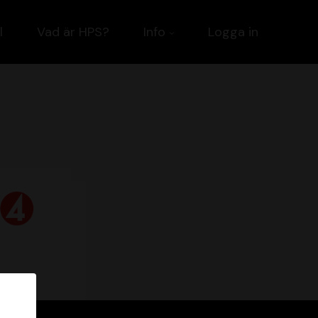
l
Vad är HPS?
Info
Logga in