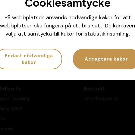
Cookiesamtycke
På webbplatsen används nödvändiga kakor för att
webbplatsen ska fungera på ett bra sätt. Du kan även
la koll på ditt spelande
Har spelandet bliv
välja att samtycka till kakor för statistikinsamling.
G.se/atgcheck
Ring
020-81 91 00
eller
Endast nödvändiga
Acceptera kakor
kakor
Sidkarta
Kontakt
Aktuell omgång
info@7bystats.se
Vad är HPS?
nfo
Kontakt