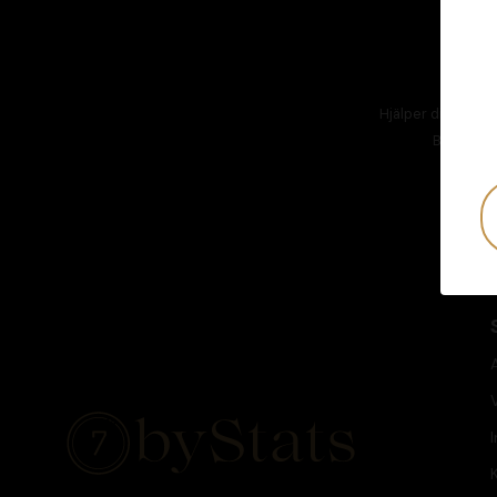
Hjälper dig att hål
Besök
AT
I