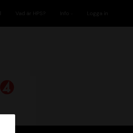
l
Vad är HPS?
Info
Logga in