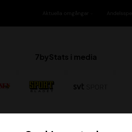
Aktuella omgångar
Andelsspe
7byStats i media