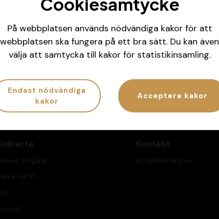
Cookiesamtycke
På webbplatsen används nödvändiga kakor för att
webbplatsen ska fungera på ett bra sätt. Du kan även
la koll på ditt spelande
Har spelandet bliv
välja att samtycka till kakor för statistikinsamling.
G.se/atgcheck
Ring
020-81 91 00
eller
Endast nödvändiga
Acceptera kakor
kakor
Sidkarta
Kontakt
Aktuell omgång
info@7bystats.se
Vad är HPS?
nfo
Kontakt