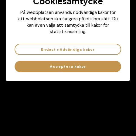
Cookiesamtycke
På webbplatsen används nödvändiga kakor för
att webbplatsen ska fungera på ett bra sätt. Du
kan även välja att samtycka till kakor för
Hjälper dig att hålla koll på ditt spelande
statistikinsamling.
Besök
ATG.se/atgcheck
Endast nödvändiga kakor
Har spelandet blivit ett problem?
Ring
020-81 91 00
eller besök
stodlinjen.se
Acceptera kakor
Sidkarta
Kontakt