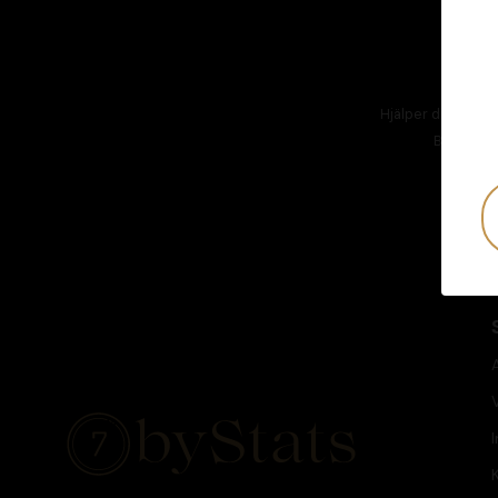
Hjälper dig att hål
Besök
AT
I