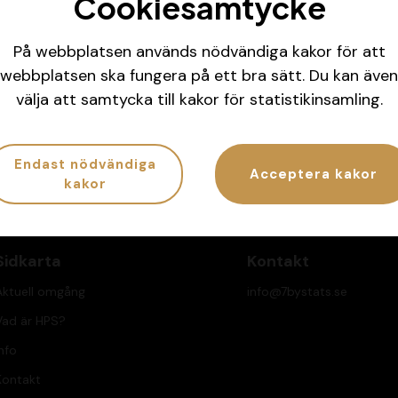
Cookiesamtycke
På webbplatsen används nödvändiga kakor för att
webbplatsen ska fungera på ett bra sätt. Du kan även
la koll på ditt spelande
Har spelandet bliv
välja att samtycka till kakor för statistikinsamling.
G.se/atgcheck
Ring
020-81 91 00
eller
Endast nödvändiga
Acceptera kakor
kakor
Sidkarta
Kontakt
Aktuell omgång
info@7bystats.se
Vad är HPS?
nfo
Kontakt