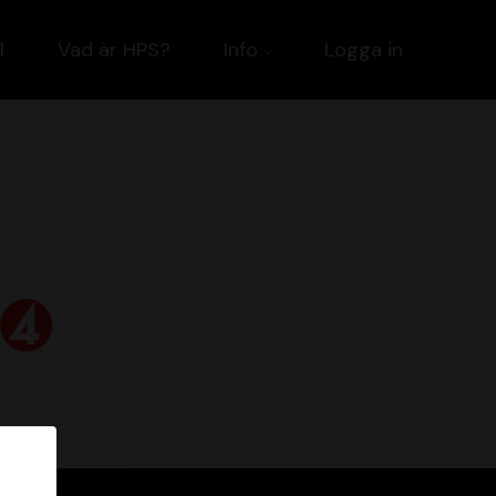
l
Vad är HPS?
Info
Logga in