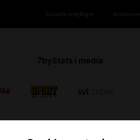
Aktuella omgångar
Andelsspe
7byStats i media