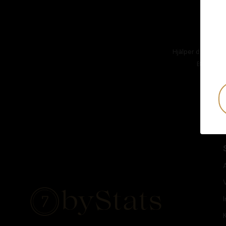
Hjälper dig att hål
Besök
AT
I