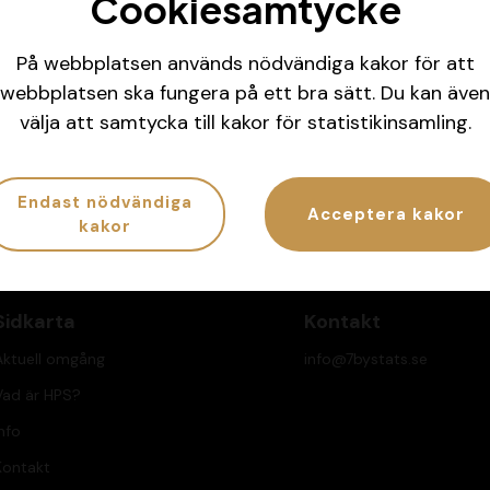
Cookiesamtycke
På webbplatsen används nödvändiga kakor för att
webbplatsen ska fungera på ett bra sätt. Du kan även
la koll på ditt spelande
Har spelandet bliv
välja att samtycka till kakor för statistikinsamling.
G.se/atgcheck
Ring
020-81 91 00
eller
Endast nödvändiga
Acceptera kakor
kakor
Sidkarta
Kontakt
Aktuell omgång
info@7bystats.se
Vad är HPS?
nfo
Kontakt