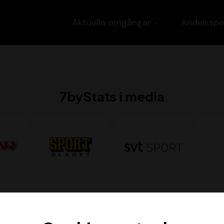
Aktuella omgångar
Andelsspe
7byStats i media