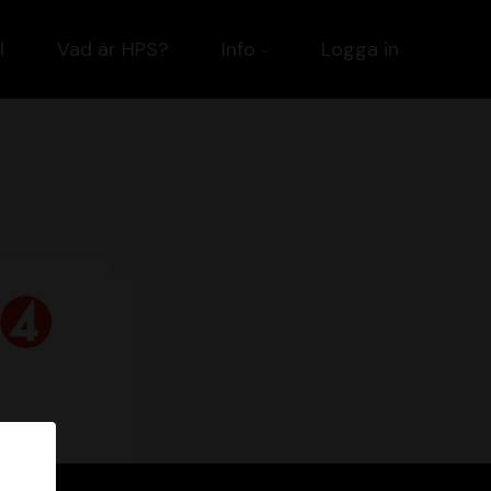
l
Vad är HPS?
Info
Logga in