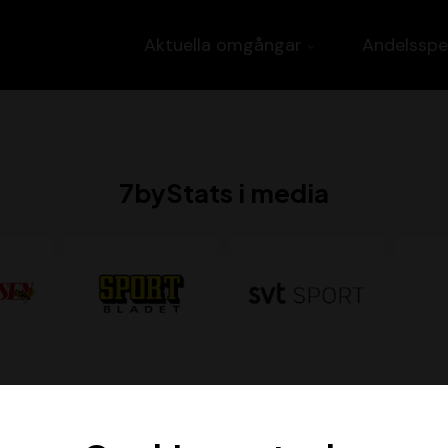
Aktuella omgångar
Andelsspe
7byStats i media