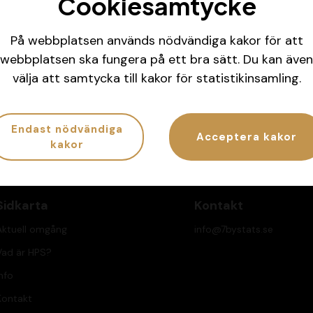
Cookiesamtycke
På webbplatsen används nödvändiga kakor för att
webbplatsen ska fungera på ett bra sätt. Du kan även
la koll på ditt spelande
Har spelandet bliv
välja att samtycka till kakor för statistikinsamling.
G.se/atgcheck
Ring
020-81 91 00
eller
Endast nödvändiga
Acceptera kakor
kakor
Sidkarta
Kontakt
Aktuell omgång
info@7bystats.se
Vad är HPS?
nfo
Kontakt