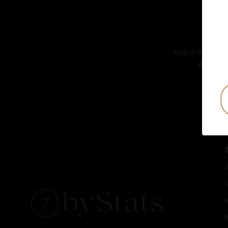
Hjälper dig att hål
Besök
AT
I