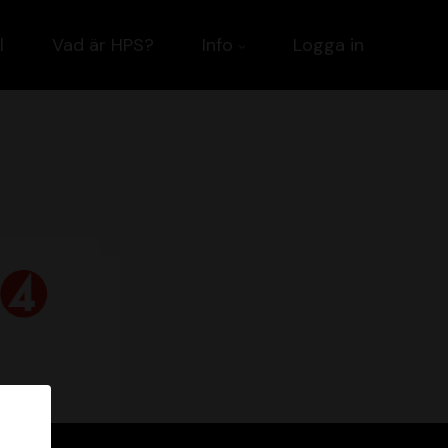
l
Vad är HPS?
Info
Logga in