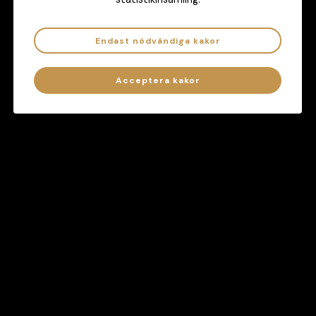
Endast nödvändiga kakor
Acceptera kakor
Hjälper dig att hålla koll på ditt spelande
Besök
ATG.se/atgcheck
Har spelandet blivit ett problem?